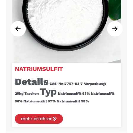
NATRIUMSULFIT
Details
CAS-Nr.:
7757-83-7
Verpackung:
Typ
25kg
Taschen
Natriumsulfit 93%
Natriumsulfit
96%
Natriumsulfit 97%
Natriumsulfit 98%
mehr erfahren