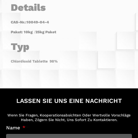
Details
CAS-Nr.:
10049-04-4
Paket:
10kg
‌ /‌
25kg
Paket
Typ
Chlordioxid Tablette ‌‌ 98%
LASSEN SIE UNS EINE NACHRICHT
Wenn Sie Fragen, Kooperationsabsichten Oder Wertvolle Vorschläge
Haben, Zögern Sie Nicht, Uns Sofort Zu Kontaktieren.
Name