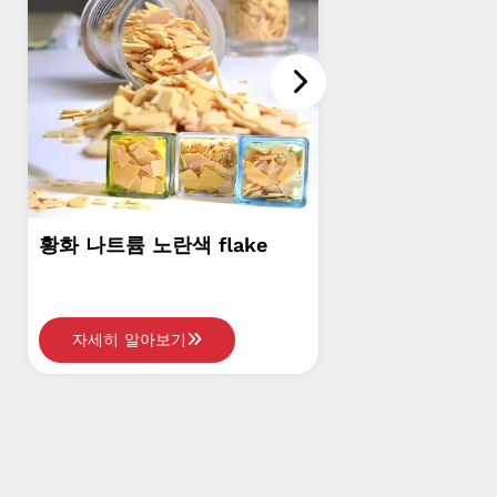
ke
황화 나트륨 빨간 flake
나트
자세히 알아보기