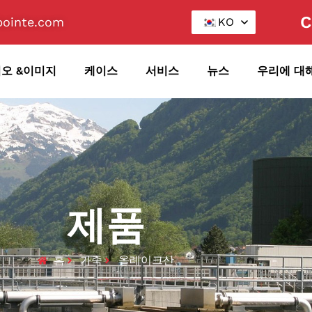
ointe.com
KO
오 &이미지
케이스
서비스
뉴스
우리에 대
제품
홈
가죽
올레이크산