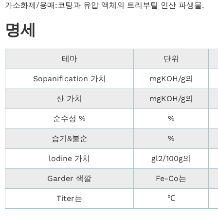
가소화제/용매‌:코팅과 유압 액체의 트리부틸 인산 파생물.
명세
테마
단위
Sopanification 가치
mgKOH/g의
산 가치
mgKOH/g의
순수성 %
%
습기&불순
%
lodine 가치
gl2/100g의
Garder 색깔
Fe-Co는
Titer는
℃