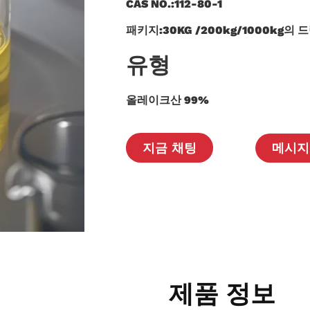
CAS NO.:112-80-1
패키지:
30
KG /
200
kg/1000kg의
드
유형
올레이크산 99%
메시지
지금 채팅
제품 정보