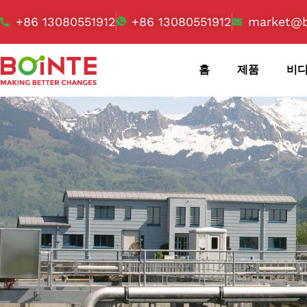
+86 13080551912
+86 13080551912
market@b
홈
제품
비디