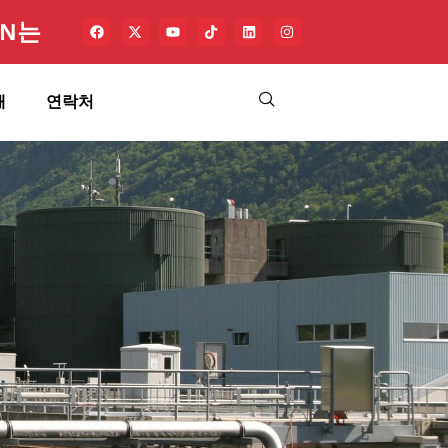
CN는
해
연락처