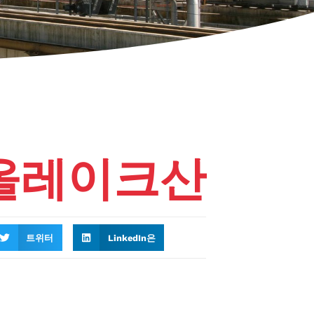
올레이크산
트위터
LinkedIn은