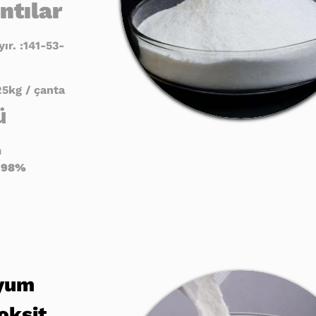
ntılar
ır. :141-53-
25kg / çanta
ü
m
9
8
%
yum
oksit