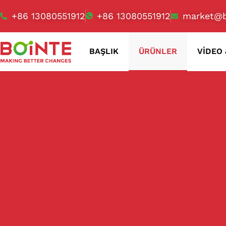
+86 13080551912
+86 13080551912
market@b
BAŞLIK
ÜRÜNLER
VIDEO 