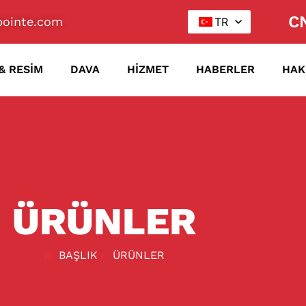
CN
ointe.com
TR
& RESIM
DAVA
HIZMET
HABERLER
HAK
ÜRÜNLER
BAŞLIK
ÜRÜNLER