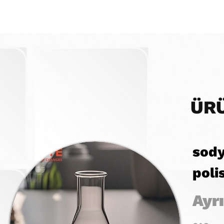
ÜR
sod
polis
Ayrı