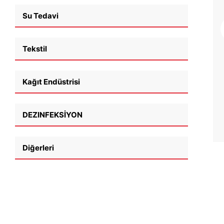
sülfit% 93
Sodyum sülfit
Su Tedavi
Sodyum sülfit
Sodyum sülfit
daha fazla bilgi
Tekstil
edinin
Kağıt Endüstrisi
DEZINFEKSİYON
Diğerleri