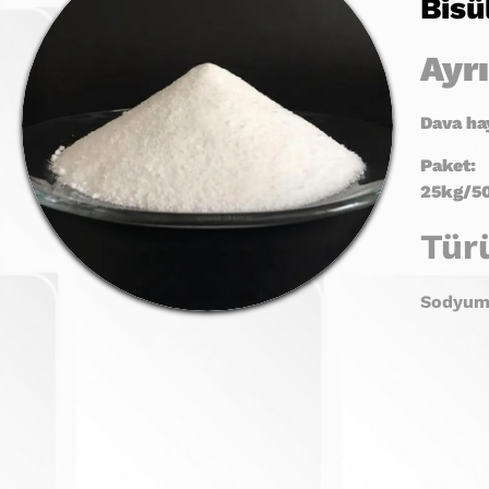
Bisül
Ayrı
Dava ha
Paket:
25kg
/5
Tür
Sodyum 