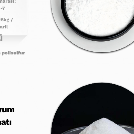
arası:
-7
25kg /
aril
ü
polisulfur
yum
atı