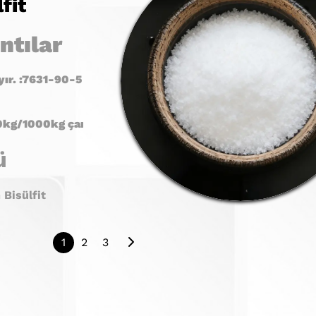
fit
ntılar
yır. :7631-90-5
0kg/1000kg
çanta
ü
Bisülfit
1
2
3