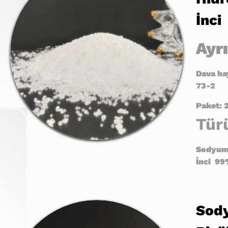
İnci
Ayrı
Dava hay
73-2
Paket: 
Tür
Sodyum
İnci
9
9
Sod