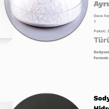
Ayrı
Dava hay
7
Paket: 
Tür
Sodyu
formatı
Sod
Hidr