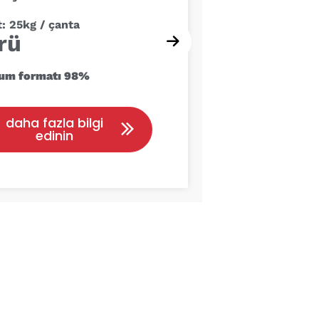
: 25kg / çanta
rü
um formatı
9
8
%
daha fazla bilgi
edinin