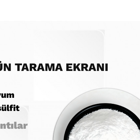
ÜN TARAMA EKRANI
yum
ülfit
ntılar