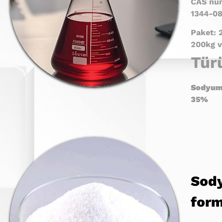
CAS num
1344-08
Paket: 
200kg v
Tür
Sodyum 
35
%
Sod
form