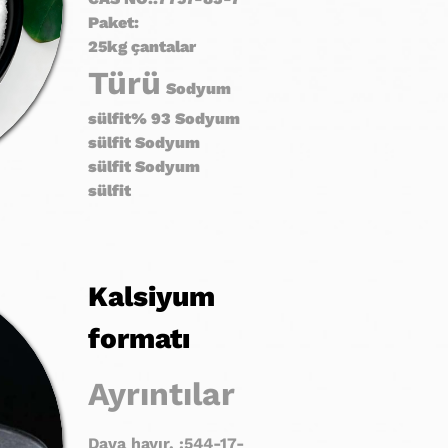
Paket:
25kg
çantalar
Türü
Sodyum
sülfit% 93
Sodyum
sülfit
Sodyum
sülfit
Sodyum
sülfit
Kalsiyum
formatı
Ayrıntılar
Dava hayır. :544-17-