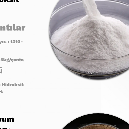
ntılar
ır. : 1310-
25kg
/
çanta
ü
 Hidroksit
%
yum