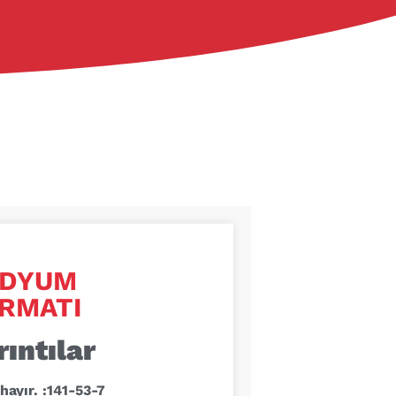
ODYUM
RMATI
rıntılar
hayır. :141-53-7