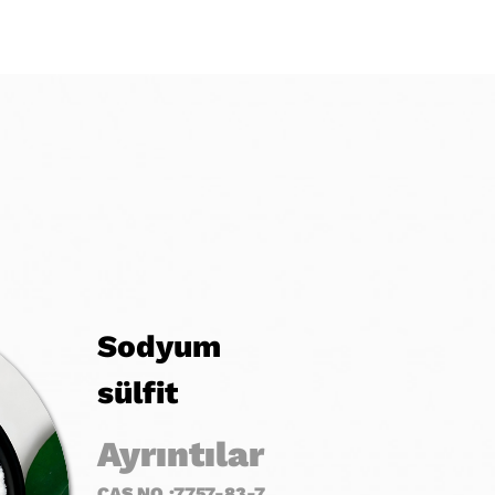
Sodyum
sülfit
Ayrıntılar
CAS NO.:
7757-83-7