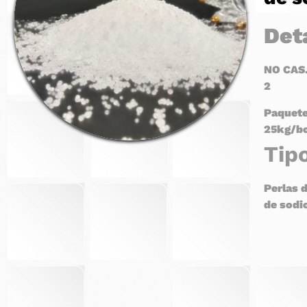
Det
NO CAS.
2
Paquete
25kg
/
b
Tip
Perlas 
de sodi