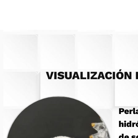
VISUALIZACIÓN
Perl
hidr
de s