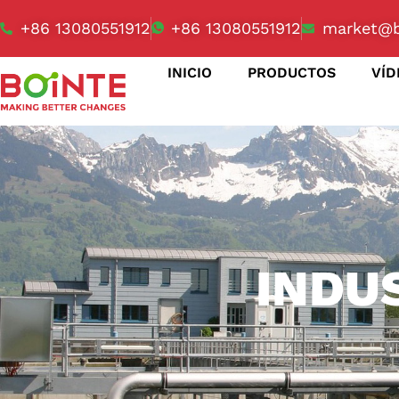
+86 13080551912
+86 13080551912
market@b
INICIO
PRODUCTOS
VÍD
INDU