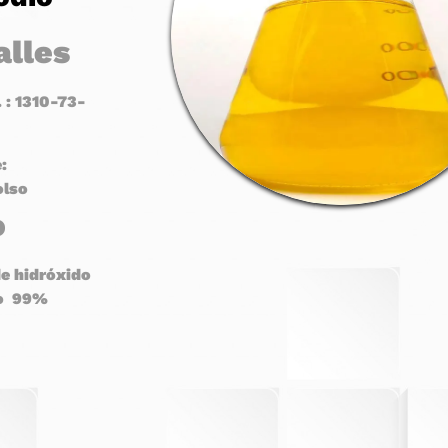
alles
 : 1310-73-
:
olso
o
de hidróxido
o
9
9
%