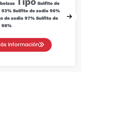
Tipo
bolsas
Sulfito de
o 93%
Sulfito de sodio 96%
to de sodio 97%
Sulfito de
o 98%
ás información