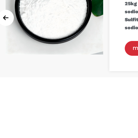
25kg
sodi
Sulfi
sodi
m