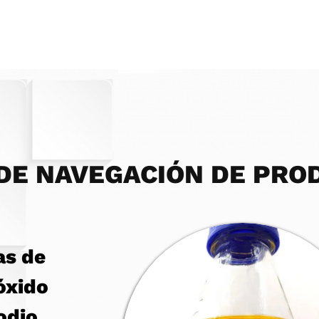
 DE NAVEGACIÓN DE PRO
as de
óxido
odio