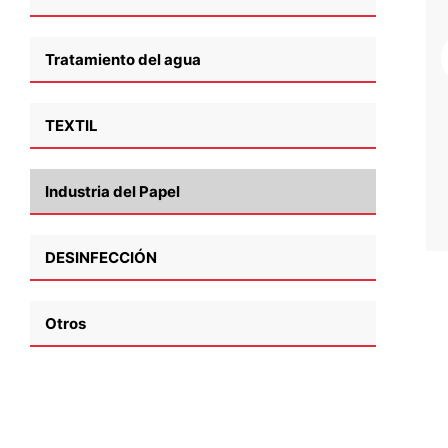
Paquete: barril de 25kg / 200kg
Tipo
Tratamiento del agua
Polisulfuro de sodio
35
%
TEXTIL
más información
Industria del Papel
DESINFECCIÓN
Otros