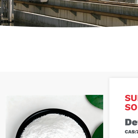
SU
SO
De
CAS: