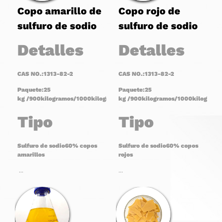
Copo amarillo de
Copo rojo de
sulfuro de sodio
sulfuro de sodio
Detalles
Detalles
CAS N
O.:
1313-82-2
CAS N
O.:
1313-82-2
Paquete:
25
Paquete:
25
kg
/
900
kilogramos/
1000
kilogramos
kg
bolso
/
900
kilogramos/
1000
kilogramo
Tipo
Tipo
Sulfuro de sodio
60
%
copos
Sulfuro de sodio
60
%
copos
amarillos
rojos
...
...