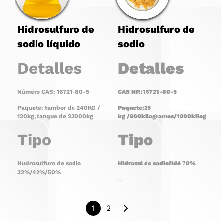
Hidrosulfuro de
Hidrosulfuro de
sodio líquido
sodio
Detalles
Detalles
Número CAS: 16721-80-5
CAS N
P.:16721-80-5
Paquete: tambor de 240KG /
Paquete:
25
120kg, tanque de 23000kg
kg
/
900
kilogramos/
1000
kilogramo
Tipo
Tipo
Hudrosulfuro de sodio
Hidrosul de sodio
f
Idé
70
%
32%/42%/50%
...
1
2