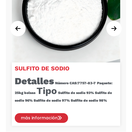
SULFITO DE SODIO
Detalles
Número CAS:
7757-83-7
Paquete:
Tipo
25kg
bolsas
Sulfito de sodio 93%
Sulfito de
sodio 96%
Sulfito de sodio 97%
Sulfito de sodio 98%
más información