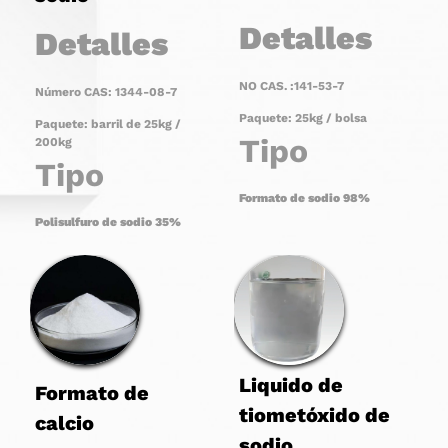
Detalles
Detalles
NO CAS. :141-53-7
Número CAS: 1344-08-7
Paquete: 25kg / bolsa
Paquete: barril de 25kg /
Tipo
200kg
Tipo
Formato de sodio
9
8
%
Polisulfuro de sodio
35
%
Liquido de
Formato de
tiometóxido de
calcio
sodio