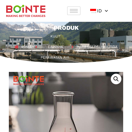
ID
PRODUK
KULIT
,
RUMAH
LAINNYA
NATRIUM POLISULFIDA
,
PERAWATAN AIR