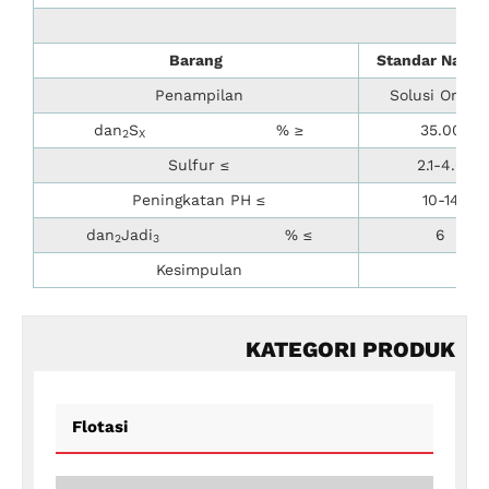
Barang
Standar Nasion
Penampilan
Solusi Orany
dan
S
% ≥
35.00
2
X
Sulfur ≤
2.1-4.0
Peningkatan PH ≤
10-14
dan
Jadi
% ≤
6
2
3
Kesimpulan
Ku
KATEGORI PRODUK
Flotasi