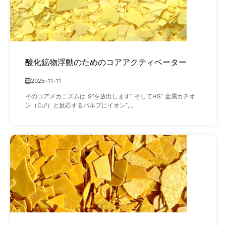
酸化鉱物浮動のためのコアアクティベーター
2025-11-11
そのコアメカニズムは S²を放出します⁻ そしてHS⁻ 金属カチオ
ン（Cu²）と反応するパルプにイオン⁺,...