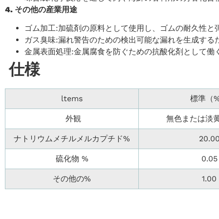
‌4. その他の産業用途‌
ゴム加工‌:加硫剤の原料として使用し、ゴムの耐久性と弾
‌ガス臭味‌:漏れ警告のための検出可能な漏れを生成する
‌金属表面処理‌:金属腐食を防ぐための抗酸化剤として働く
仕様
ltems
標準（
外観
無色または淡
ナトリウムメチルメルカプチド%
20.0
硫化物 %
0.05
その他の%
1.00