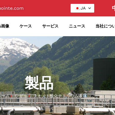
ointe.com
JA
&画像
ケース
サービス
ニュース
当社につ
製品
ホーム
レザー
チオメト酸化ナトリウム液体