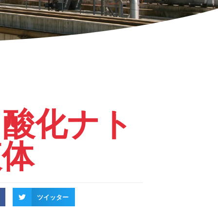
ト酸化ナト
液体
ツイッター