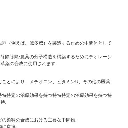
殺虫剤（例えば、滅多威）を製造するための中間体として
除除除除‌:農薬の分子構造を構築するためにチオレーシ
薬の合成に使用されます‌.
込むことにより、メチオニン、ビタミンU、その他の医薬
特特特特定の治療効果を持つ特特特定の治療効果を持つ特
‌.
どの染料の合成における主要な中間物‌.
に変換‌.