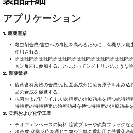
製品詳細
アプリケーション
‌1. 農薬産業‌
殺虫剤合成‌:害虫への毒性を高めるために、有機リン
使用される‌.
‌除除除除除除除除除除除除除除除除除除除除除除除除除
ョン反応に参加することによってシメトリンのような除草
‌2. 製薬業界‌
硫黄含有薬物の合成‌:活性医薬成分に硫黄原子を組み
品の合成を促進する‌.
‌抗菌および抗ウイルス薬‌:特定の治療効果を持つ硫特
特特定の特特特定の治療効果を持つ特特定の治療効果を持
‌3. 染料および化学工業‌
‌チオフェンベースの染料‌:硫黄ブルーや硫黄ブラックな
‌味合成‌:化学反応を通じて肉や海鮮の香料用の芳香化合物