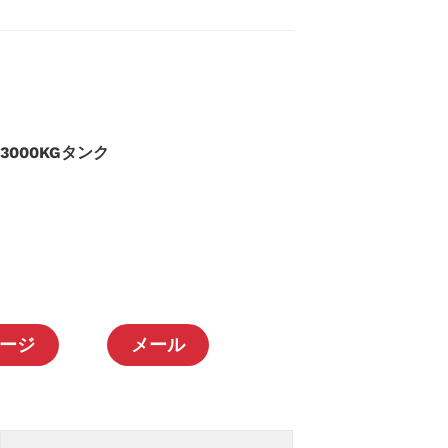
23000KGタンク
ージ
メール