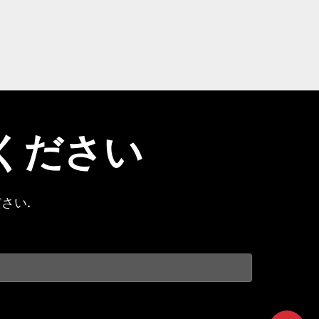
ください
さい.