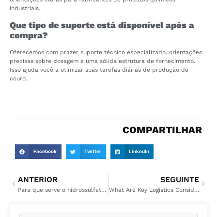
industriais.
Que tipo de suporte está disponível após a
compra?
Oferecemos com prazer suporte técnico especializado, orientações
precisas sobre dosagem e uma sólida estrutura de fornecimento.
Isso ajuda você a otimizar suas tarefas diárias de produção de
couro.
COMPARTILHAR
Facebook
Twitter
LinkedIn
ANTERIOR
SEGUINTE
Para que serve o hidrossulfeto de sódio na indústria?
What Are Key Logistics Considerations for Corrosive Chemicals Like Sodium Hydrosulphide?