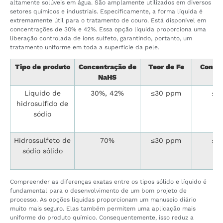
altamente solúveis em água. São amplamente utilizados em diversos
setores químicos e industriais. Especificamente, a forma líquida é
extremamente útil para o tratamento de couro. Está disponível em
concentrações de 30% e 42%. Essa opção líquida proporciona uma
liberação controlada de íons sulfeto, garantindo, portanto, um
tratamento uniforme em toda a superfície da pele.
Tipo de produto
Concentração de
Teor de Fe
Conte
NaHS
Na
Liquido de
30%, 42%
≤30 ppm
≤3
hidrosulfido de
sódio
Hidrossulfeto de
70%
≤30 ppm
≤3
sódio sólido
Compreender as diferenças exatas entre os tipos sólido e líquido é
fundamental para o desenvolvimento de um bom projeto de
processo. As opções líquidas proporcionam um manuseio diário
muito mais seguro. Elas também permitem uma aplicação mais
uniforme do produto químico. Consequentemente, isso reduz a