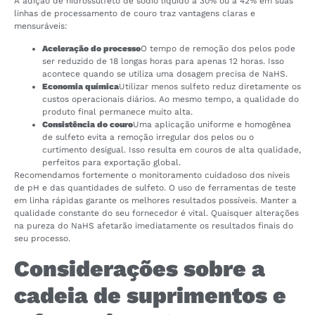
A adição de hidrossulfeto de sódio líquido a 30% ou a 42% em suas
linhas de processamento de couro traz vantagens claras e
mensuráveis:
Aceleração do processo
O tempo de remoção dos pelos pode
ser reduzido de 18 longas horas para apenas 12 horas. Isso
acontece quando se utiliza uma dosagem precisa de NaHS.
Economia química
Utilizar menos sulfeto reduz diretamente os
custos operacionais diários. Ao mesmo tempo, a qualidade do
produto final permanece muito alta.
Consistência do couro
Uma aplicação uniforme e homogênea
de sulfeto evita a remoção irregular dos pelos ou o
curtimento desigual. Isso resulta em couros de alta qualidade,
perfeitos para exportação global.
Recomendamos fortemente o monitoramento cuidadoso dos níveis
de pH e das quantidades de sulfeto. O uso de ferramentas de teste
em linha rápidas garante os melhores resultados possíveis. Manter a
qualidade constante do seu fornecedor é vital. Quaisquer alterações
na pureza do NaHS afetarão imediatamente os resultados finais do
seu processo.
Considerações sobre a
cadeia de suprimentos e