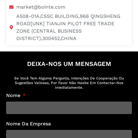
market@bointe.com
A508-01A,CSSC BUILDING,966 QINGSHENG
ROAD[UNK] TIANJIN PILOT FREE TRADE
ZONE (CENTRAL BUSINESS
DISTRICT),300452,CHINA
DEIXA-NOS UM MENSAGEM
Se Você Tem Alguma Pergunta, Intenções De Cooperação Ou
Sugestões Valiosas, Por Favor Não Hesite Em Contactar-Nos
Imediatamente.
Nome
Nome Da Empresa