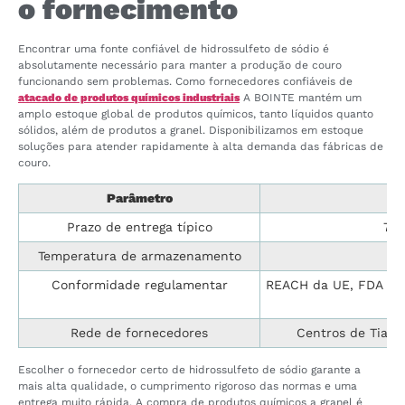
o fornecimento
Encontrar uma fonte confiável de hidrossulfeto de sódio é
absolutamente necessário para manter a produção de couro
funcionando sem problemas. Como fornecedores confiáveis ​​de
atacado de produtos químicos industriais
A BOINTE mantém um
amplo estoque global de produtos químicos, tanto líquidos quanto
sólidos, além de produtos a granel. Disponibilizamos em estoque
soluções para atender rapidamente à alta demanda das fábricas de
couro.
Parâmetro
Prazo de entrega típico
7 a
Temperatura de armazenamento
5
Conformidade regulamentar
REACH da UE, FDA dos
l
Rede de fornecedores
Centros de Tianj
Escolher o fornecedor certo de hidrossulfeto de sódio garante a
mais alta qualidade, o cumprimento rigoroso das normas e uma
entrega muito rápida. A compra de produtos químicos a granel é