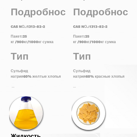
Подробности
Подробност
CAS N
О.:
1313-82-2
CAS N
О.:
1313-82-2
Пакет:
25
Пакет:
25
кг
/
900
кг/
1000
кг
сумка
кг
/
900
кг/
1000
кг
сумка
Тип
Тип
Сульфид
Сульфид
натрия
60
%
желтые хлопья
натрия
60
%
красные хлопья
...
...
Жидкость