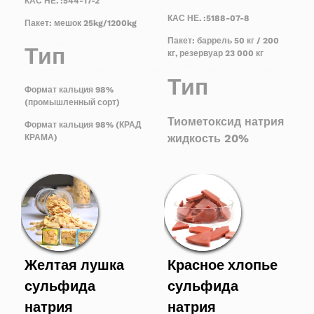
КАС НЕ. :544-17-2
КАС НЕ. :5188-07-8
Пакет: мешок 25kg/1200kg
Пакет: баррель 50 кг / 200
Тип
кг, резервуар 23 000 кг
Тип
Формат кальция 98%
(промышленный сорт)
Тиометоксид натрия
Формат кальция 98% (КРАД
жидкость 20%
КРАМА)
Желтая лушка
Красное хлопье
сульфида
сульфида
натрия
натрия