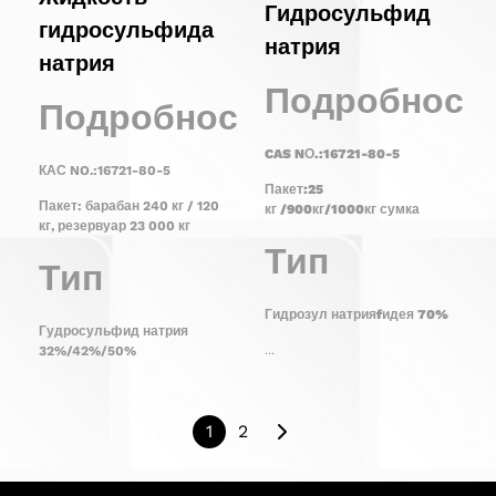
Гидросульфид
гидросульфида
натрия
натрия
Подробност
Подробности
CAS N
О.:16721-80-5
КАС NO.:16721-80-5
Пакет:
25
Пакет: барабан 240 кг / 120
кг
/
900
кг/
1000
кг
сумка
кг, резервуар 23 000 кг
Тип
Тип
Гидрозул натрия
f
идея
70
%
Гудросульфид натрия
...
32%/42%/50%
1
2