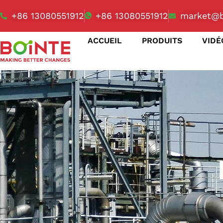
+86 13080551912
+86 13080551912
market@b
ACCUEIL
PRODUITS
VIDÉ