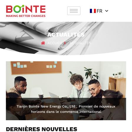
FR
ACTUALITÉS
ACCUEIL
ACTUALITÉS
Tianjin Bointe New Energy Co., Ltd.: Pionnier de nouveaux
horizons dans le commerce international
DERNIÈRES NOUVELLES