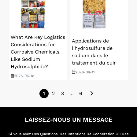
What Are Key Logistics
Applications de
Considerations for
l'hydrosulfure de
Corrosive Chemicals
sodium dans le
Like Sodium
traitement du cuir
Hydrosulphide?
2026-06-11
2026-06-18
1
2
3
…
6
LAISSEZ-NOUS UN MESSAGE
Si Vous Avez Des Questions, Des Intentions De Coopération Ou Des